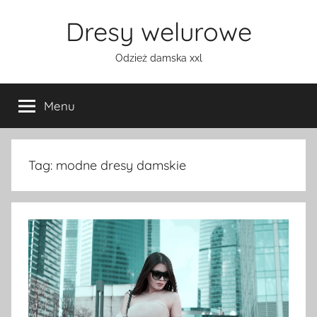
Przejdź
Dresy welurowe
do
treści
Odzież damska xxl
Menu
Tag:
modne dresy damskie