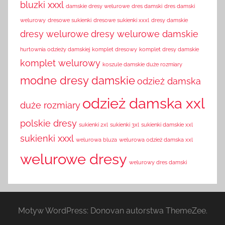
bluzki xxxl
damskie dresy welurowe
dres damski
dres damski
welurowy
dresowe sukienki
dresowe sukienki xxxl
dresy damskie
dresy welurowe
dresy welurowe damskie
hurtownia odzieży damskiej
komplet dresowy
komplet dresy damskie
komplet welurowy
koszule damskie duże rozmiary
modne dresy damskie
odzież damska
odzież damska xxl
duże rozmiary
polskie dresy
sukienki 2xl
sukienki 3xl
sukienki damskie xxl
sukienki xxxl
welurowa bluza
welurowa odzież damska xxl
welurowe dresy
welurowy dres damski
Motyw WordPress: Donovan autorstwa ThemeZee.